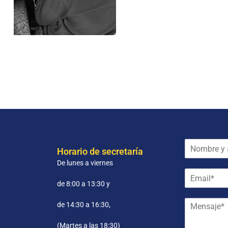
N
Horario de secretaría
o
De lunes a viernes
m
E
b
m
r
de 8:00 a 13:30 y
a
e
M
i
y
de 14:30 a 16:30,
e
l
a
n
*
p
(Martes a las 18:30)