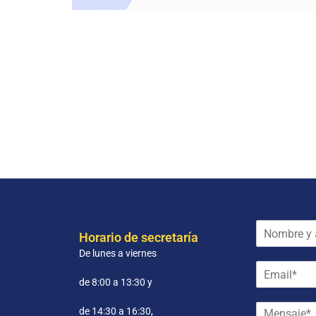
N
Horario de secretaría
o
De lunes a viernes
m
E
b
m
r
de 8:00 a 13:30 y
a
e
M
i
y
de 14:30 a 16:30,