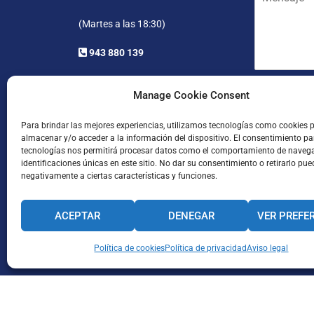
e
l
a
n
*
p
(Martes a las 18:30)
s
e
a
l
943 880 139
j
l
e
i
*
d
He leído
Manage Cookie Consent
o
s
Para brindar las mejores experiencias, utilizamos tecnologías como cookies 
*
almacenar y/o acceder a la información del dispositivo. El consentimiento pa
tecnologías nos permitirá procesar datos como el comportamiento de naveg
identificaciones únicas en este sitio. No dar su consentimiento o retirarlo pue
negativamente a ciertas características y funciones.
ACEPTAR
DENEGAR
VER PREFE
Enviar
CANAL INTERNO DE INFORMACIÓN
Política de cookies
Política de privacidad
CÓDIGO ÉTICO
Aviso legal
PACTO EDUCA