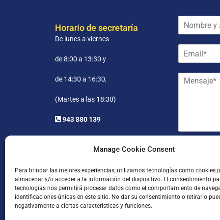
N
Horario de secretaría
o
De lunes a viernes
m
E
b
m
r
de 8:00 a 13:30 y
a
e
M
i
y
de 14:30 a 16:30,
e
l
a
n
*
p
(Martes a las 18:30)
s
e
a
l
943 880 139
j
l
e
i
*
d
He leído
Manage Cookie Consent
o
s
Para brindar las mejores experiencias, utilizamos tecnologías como cookies 
*
almacenar y/o acceder a la información del dispositivo. El consentimiento pa
tecnologías nos permitirá procesar datos como el comportamiento de naveg
identificaciones únicas en este sitio. No dar su consentimiento o retirarlo pue
negativamente a ciertas características y funciones.