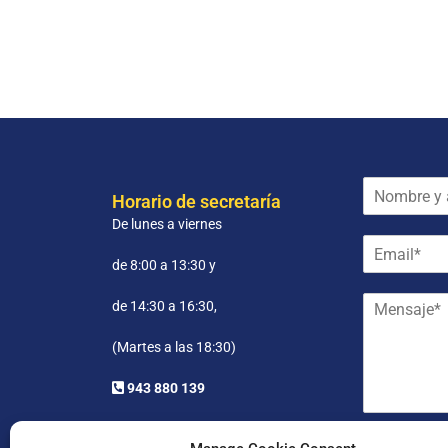
N
Horario de secretaría
o
De lunes a viernes
m
E
b
m
r
de 8:00 a 13:30 y
a
e
M
i
y
de 14:30 a 16:30,
e
l
a
n
*
p
(Martes a las 18:30)
s
e
a
l
943 880 139
j
l
e
i
*
d
He leído