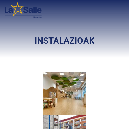
INSTALAZIOAK