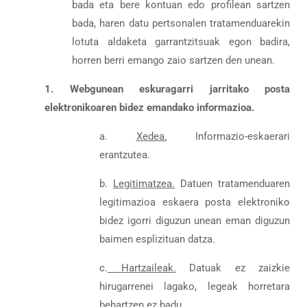
bada eta bere kontuan edo profilean sartzen
bada, haren datu pertsonalen tratamenduarekin
lotuta aldaketa garrantzitsuak egon badira,
horren berri emango zaio sartzen den unean.
1. Webgunean eskuragarri jarritako posta
elektronikoaren bidez emandako informazioa.
a.
Xedea.
Informazio-eskaerari
erantzutea.
b.
Legitimatzea
.
Datuen tratamenduaren
legitimazioa eskaera posta elektroniko
bidez igorri diguzun unean eman diguzun
baimen esplizituan datza.
c.
Hartzaileak
.
Datuak ez zaizkie
hirugarrenei lagako, legeak horretara
behartzen ez badu.