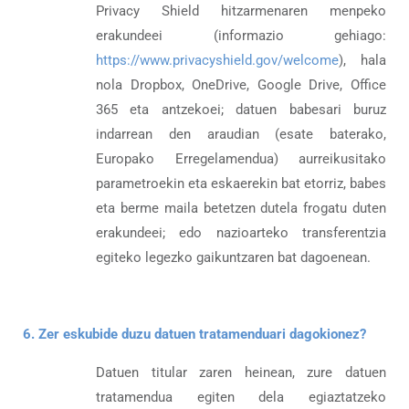
Privacy Shield hitzarmenaren menpeko
erakundeei (informazio gehiago:
https://www.privacyshield.gov/welcome
), hala
nola Dropbox, OneDrive, Google Drive, Office
365 eta antzekoei; datuen babesari buruz
indarrean den araudian (esate baterako,
Europako Erregelamendua) aurreikusitako
parametroekin eta eskaerekin bat etorriz, babes
eta berme maila betetzen dutela frogatu duten
erakundeei; edo nazioarteko transferentzia
egiteko legezko gaikuntzaren bat dagoenean.
6. Zer eskubide duzu datuen tratamenduari dagokionez?
Datuen titular zaren heinean, zure datuen
tratamendua egiten dela egiaztatzeko