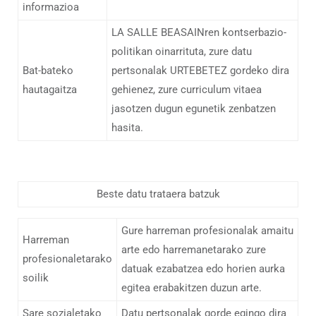
informazioa
LA SALLE BEASAINren kontserbazio-
politikan oinarrituta, zure datu
Bat-bateko
pertsonalak URTEBETEZ gordeko dira
hautagaitza
gehienez, zure curriculum vitaea
jasotzen dugun egunetik zenbatzen
hasita.
Beste datu trataera batzuk
Gure harreman profesionalak amaitu
Harreman
arte edo harremanetarako zure
profesionaletarako
datuak ezabatzea edo horien aurka
soilik
egitea erabakitzen duzun arte.
Sare sozialetako
Datu pertsonalak gorde egingo dira