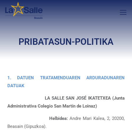
PRIBATASUN-POLITIKA
1. DATUEN TRATAMENDUAREN ARDURADUNAREN
DATUAK
LA SALLE SAN JOSÉ IKATETXEA (Junta
Administrativa Colegio San Martín de Loinaz)
Helbidea:
Andre Mari Kalea, 2, 20200,
Beasain (Gipuzkoa).