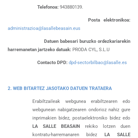
Telefonoa:
943880139.
Posta elektronikoa:
administrazioa@lasallebeasain.eus
Datuen babesari buruzko ordezkariarekin
harremanetan jartzeko datuak:
PRODA CYL, S.L.U
Contacto DPD:
dpd-sectorbilbao@lasalle.es
2. WEB BITARTEZ JASOTAKO DATUEN TRATAERA
Erabiltzaileak webgunea erabiltzearen edo
webgunean nabigatzearen ondorioz nahiz gure
inprimakien bidez, postaelektroniko bidez edo
LA SALLE BEASAIN
rekiko lotzen duen
kontratu-harremanaren bidez
LA SALLE