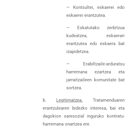
— Kontsultei, eskaerei edo
eskaerei erantzutea.
— Eskatutako zerbitzua
kudeatzea, eskaerari
erantzutea edo eskaera bat
izapidetzea.
— Erabiltzaile-arduratsu
harremana ezartzea eta
jarraitzaileen komunitate bat
sortzea.
b.
Legitimatzea.
Tratamenduaren
erantzulearen bidezko interesa, bai eta
dagokion saresozial inguruko kontratu-
harremana onartzea ere.