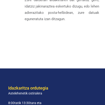
Zure datuetan aldaketaren bat gertatuz gero,
idatziz jakinaraztea eskertuko dizugu, edo lehen
adierazitako posta-helbidean, zure datuak
eguneratuta izan ditzagun.
Idazkaritza ordutegia
Astelehenetik ostiralera
8:00tatik 13:30tara eta