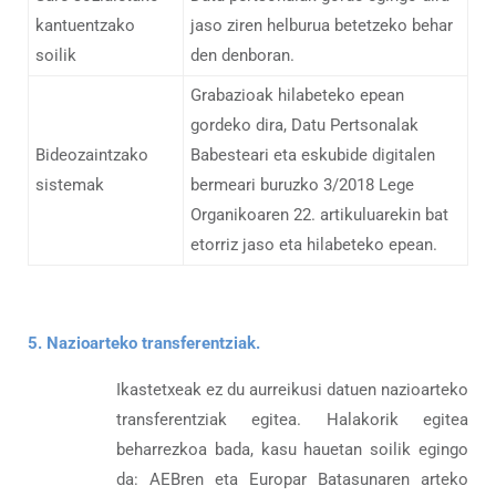
kantuentzako
jaso ziren helburua betetzeko behar
soilik
den denboran.
Grabazioak hilabeteko epean
gordeko dira, Datu Pertsonalak
Bideozaintzako
Babesteari eta eskubide digitalen
sistemak
bermeari buruzko 3/2018 Lege
Organikoaren 22. artikuluarekin bat
etorriz jaso eta hilabeteko epean.
5. Nazioarteko transferentziak.
Ikastetxeak ez du aurreikusi datuen nazioarteko
transferentziak egitea. Halakorik egitea
beharrezkoa bada, kasu hauetan soilik egingo
da: AEBren eta Europar Batasunaren arteko