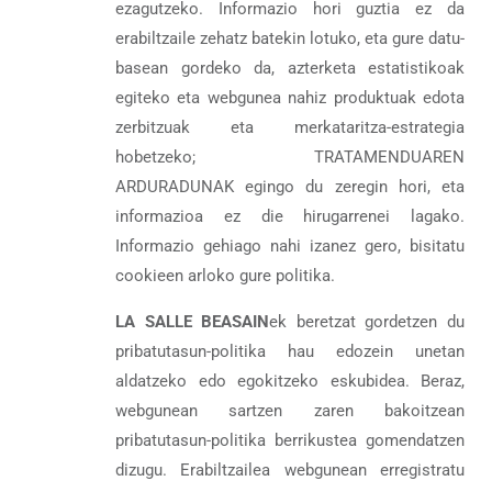
ezagutzeko. Informazio hori guztia ez da
erabiltzaile zehatz batekin lotuko, eta gure datu-
basean gordeko da, azterketa estatistikoak
egiteko eta webgunea nahiz produktuak edota
zerbitzuak eta merkataritza-estrategia
hobetzeko; TRATAMENDUAREN
ARDURADUNAK egingo du zeregin hori, eta
informazioa ez die hirugarrenei lagako.
Informazio gehiago nahi izanez gero, bisitatu
cookieen arloko gure politika.
LA SALLE BEASAIN
ek beretzat gordetzen du
pribatutasun-politika hau edozein unetan
aldatzeko edo egokitzeko eskubidea. Beraz,
webgunean sartzen zaren bakoitzean
pribatutasun-politika berrikustea gomendatzen
dizugu. Erabiltzailea webgunean erregistratu