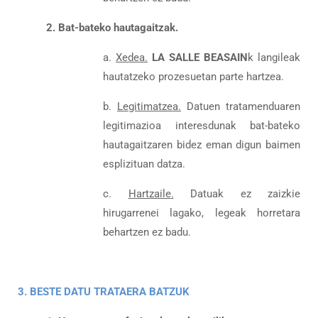
2. Bat-bateko hautagaitzak.
a.
Xedea.
LA SALLE BEASAIN
k langileak
hautatzeko prozesuetan parte hartzea.
b.
Legitimatzea
.
Datuen tratamenduaren
legitimazioa interesdunak bat-bateko
hautagaitzaren bidez eman digun baimen
esplizituan datza.
c.
Hartzaile
.
Datuak ez zaizkie
hirugarrenei lagako, legeak horretara
behartzen ez badu.
3. BESTE DATU TRATAERA BATZUK