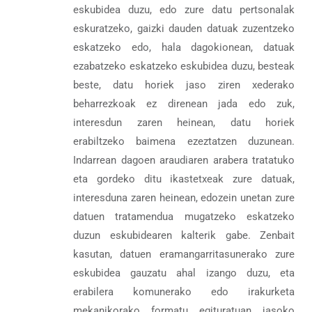
eskubidea duzu, edo zure datu pertsonalak
eskuratzeko, gaizki dauden datuak zuzentzeko
eskatzeko edo, hala dagokionean, datuak
ezabatzeko eskatzeko eskubidea duzu, besteak
beste, datu horiek jaso ziren xederako
beharrezkoak ez direnean jada edo zuk,
interesdun zaren heinean, datu horiek
erabiltzeko baimena ezeztatzen duzunean.
Indarrean dagoen araudiaren arabera tratatuko
eta gordeko ditu ikastetxeak zure datuak,
interesduna zaren heinean, edozein unetan zure
datuen tratamendua mugatzeko eskatzeko
duzun eskubidearen kalterik gabe. Zenbait
kasutan, datuen eramangarritasunerako zure
eskubidea gauzatu ahal izango duzu, eta
erabilera komunerako edo irakurketa
mekanikorako formatu egituratuan jasoko