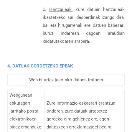
c.
Hartzaileak.
Zure datuen hartzaileak
ikastetxeko sail desberdinak izango dira,
bai eta hirugarrenak ere, datuen babesari
buruz indarrean dagoen araudian
xedatutakoaren arabera.
4. DATUAK GORDETZEKO EPEAK
Web bitartez jasotako datuen trataera
Webgunean
eskuragarri
Zure informazio-eskaerari erantzun
jarritako posta
ondoren, zure datuak urtebetez
elektronikoen
gordeko dira gehienez ere, egon
bidez emandako
daitezkeen erreklamazioei begira