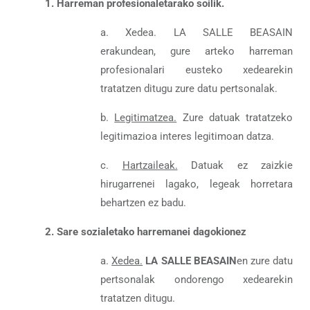
1. Harreman profesionaletarako soilik.
a. Xedea. LA SALLE BEASAIN
erakundean, gure arteko harreman
profesionalari eusteko xedearekin
tratatzen ditugu zure datu pertsonalak.
b.
Legitimatzea.
Zure datuak tratatzeko
legitimazioa interes legitimoan datza.
c.
Hartzaileak.
Datuak ez zaizkie
hirugarrenei lagako, legeak horretara
behartzen ez badu.
2. Sare sozialetako harremanei dagokionez
a.
Xedea.
LA SALLE BEASAIN
en zure datu
pertsonalak ondorengo xedearekin
tratatzen ditugu.