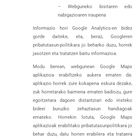
– Webguneko bisitaren edo
nabigazioaren iraupena
Informazio hori Google Analytics-en bidez
gorde daiteke, eta, beraz, Googleren
pribatutasun-politikara jo beharko duzu, horrek
jasotzen eta tratatzen baitu informazioa.
Modu berean, webgunean Google Maps
aplikazioa erabiltzeko aukera ematen da:
aplikazio horrek zure kokapena eskura dezake,
zuk horretarako baimena ematen badiozu, gure
egoitzetara dagoen distantziari edo iristeko
bideei buruzko zehaztasun handiagoak
emateko. Horrekin lotuta, Google Maps
aplikazioak erabilitako pribatutasunpolitikara jo
behar duzu, datu horien erabilera eta trataera