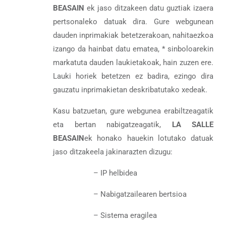
BEASAIN
ek jaso ditzakeen datu guztiak izaera
pertsonaleko datuak dira. Gure webgunean
dauden inprimakiak betetzerakoan, nahitaezkoa
izango da hainbat datu ematea, * sinboloarekin
markatuta dauden laukietakoak, hain zuzen ere.
Lauki horiek betetzen ez badira, ezingo dira
gauzatu inprimakietan deskribatutako xedeak.
Kasu batzuetan, gure webgunea erabiltzeagatik
eta bertan nabigatzeagatik,
LA SALLE
BEASAIN
ek honako hauekin lotutako datuak
jaso ditzakeela jakinarazten dizugu:
– IP helbidea
– Nabigatzailearen bertsioa
– Sistema eragilea