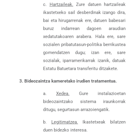
c.
Hartzaileak.
Zure datuen hartzaileak
ikastetxeko sail desberdinak izango dira,
bai eta h
irugarrenak
ere, datuen babesari
buruz indarrean dagoen araudian
xedatutakoaren arabera. Hala ere, sare
sozialen pribatutasun-politika berrikustea
gomendatzen dugu; izan ere, sare
sozialak, iparramerikarrak izanik, datuak
Estatu Batuetara transferitu ditzakete.
3. Bideozaintza kameretako irudien tratamentua.
a.
Xedea.
Gure instalazioetan
bideozaintzako sistema iraunkorrak
ditugu, segurtasun arrazoiengatik.
b.
Legitimatzea.
Ikastetxeak bilatzen
duen bidezko interesa.