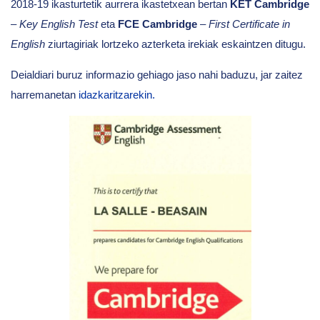
2018-19 ikasturtetik aurrera ikastetxean bertan
KET Cambridge
–
Key English Test
eta
FCE Cambridge
–
First Certificate in
English
ziurtagiriak lortzeko azterketa irekiak eskaintzen ditugu.
Deialdiari buruz informazio gehiago jaso nahi baduzu, jar zaitez
harremanetan
idazkaritzarekin.