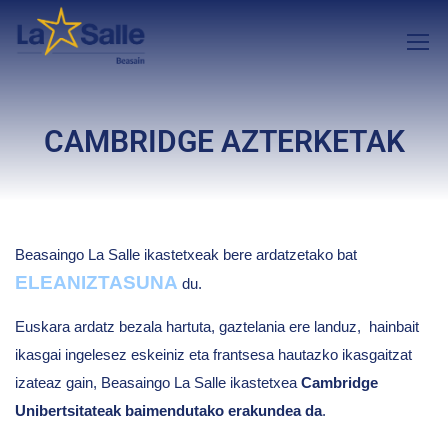
CAMBRIDGE AZTERKETAK
Beasaingo La Salle ikastetxeak bere ardatzetako bat
ELEANIZTASUNA
du.
Euskara ardatz bezala hartuta, gaztelania ere landuz, hainbait
ikasgai ingelesez eskeiniz eta frantsesa hautazko ikasgaitzat
izateaz gain, Beasaingo La Salle ikastetxea
Cambridge
Unibertsitateak baimendutako erakundea da
.